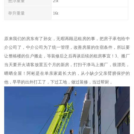
悬浮重量
25t
举升重量
16t
原来我们的房东有了孙女，无暇再顾忌租房的事，把房子承包给中
介公司了，中介公司为了统一管理，改善房屋的住宿条件，所以要
让整栋楼的住户搬走，等装修后之后再谈后续的租房事宜！3、搬厂
当天要开火请客放置五个月的新房，打扫干净马上搬厂，很漂亮，
晒晒全屋！阿彬是在单亲家庭长大的，从小缺少父亲臂膀保护的
他，早早的出外打工了，下过工地，做过装修，当过帮厨，