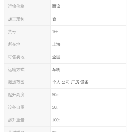
运输价格
面议
加工定制
否
货号
166
所在地
上海
可售卖地
全国
运输方式
车辆
搬运范围
个人 公司 厂房 设备
起升高度
50m
设备自重
50t
起升重量
100t