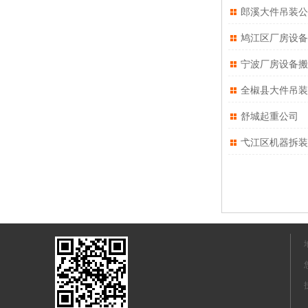
郎溪大件吊装公
鸠江区厂房设备
宁波厂房设备搬
全椒县大件吊装
舒城起重公司
弋江区机器拆装