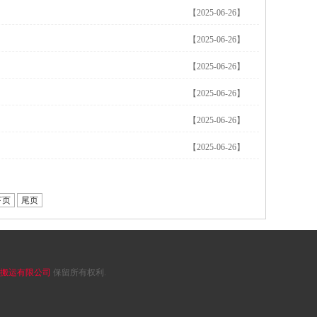
【2025-06-26】
【2025-06-26】
【2025-06-26】
【2025-06-26】
【2025-06-26】
【2025-06-26】
下页
尾页
搬运有限公司
保留所有权利.