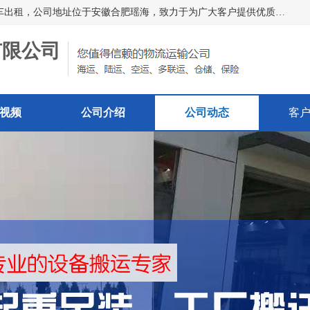
安徽信多多吊装搬运有限公司，主营吊装搬运,工厂搬迁，叉车出租，公司地址位于安徽合肥瑶海，致力于为广大客户提供优质的产品/服务，如果您对我公司的产品服务感兴趣，请联系[安徽信多多吊装搬运有限公司]，期待您的来电。
有限公司
视频
公司介绍
公司动态
客