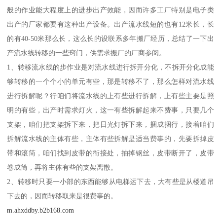
般的作业能大程度上的进步出产效能，因而许多工厂特别是电子类
出产的厂家都要有这种出产设备。出产流水线短的也有12米长，长
的有40-50米那么长，这么长的设联系多年搬厂经历，总结了一下出
产流水线转移的一些窍门，供需求搬厂的厂商参阅。
1、转移流水线的步作业是对流水线进行拆开分化，不拆开分化成能
够转移的一个个小的单元有些，那是转移不了，那么怎样对流水线
进行拆解呢？行咱们将流水线的上有些进行拆解，上有些主要是照
明的有些，出产时需求灯火，这一有些拆解起来不费事，只要几个
支架，咱们把支架拆下来，把日光灯拆下来，捆成捆行，接着咱们
拆解流水线的主体有些，主体有些拆解是适当费事的，先要拆掉皮
带和滚筒，咱们找到皮带的衔接处，抽掉钢丝，皮带断开了，皮带
卷成筒，再将主体有些的支架离散。
2、转移时只要一小部的东西能够从电梯运下去，大有些是从楼道吊
下去的，因而转移取来是很费事的。
m.ahxddby.b2b168.com