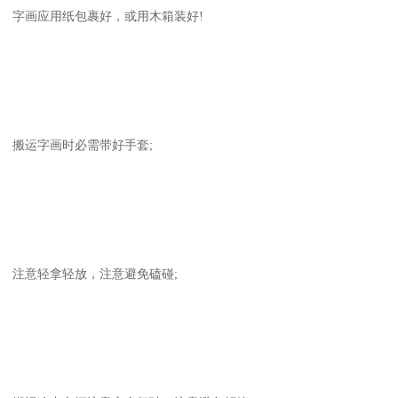
字画应用纸包裹好，或用木箱装好!
搬运字画时必需带好手套;
注意轻拿轻放，注意避免磕碰;