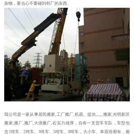
杂物，要当心不要碰到邻厂的东西。
我公司是一家从事居民搬家,工厂搬厂,机器。提供,,,,,,搬家,光明新区
搬家,搬厂,搬厂,大浪搬厂,石实力雄厚，自有一支货车车队，车型包
含1吨车、2吨车、3吨车、5吨车、8吨车，大小车、单双排都有，厢