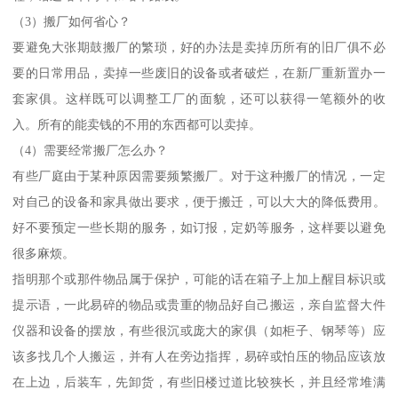
（3）搬厂如何省心？
要避免大张期鼓搬厂的繁琐，好的办法是卖掉历所有的旧厂俱不必
要的日常用品，卖掉一些废旧的设备或者破烂，在新厂重新置办一
套家俱。这样既可以调整工厂的面貌，还可以获得一笔额外的收
入。所有的能卖钱的不用的东西都可以卖掉。
（4）需要经常搬厂怎么办？
有些厂庭由于某种原因需要频繁搬厂。对于这种搬厂的情况，一定
对自己的设备和家具做出要求，便于搬迁，可以大大的降低费用。
好不要预定一些长期的服务，如订报，定奶等服务，这样要以避免
很多麻烦。
指明那个或那件物品属于保护，可能的话在箱子上加上醒目标识或
提示语，一此易碎的物品或贵重的物品好自己搬运，亲自监督大件
仪器和设备的摆放，有些很沉或庞大的家俱（如柜子、钢琴等）应
该多找几个人搬运，并有人在旁边指挥，易碎或怕压的物品应该放
在上边，后装车，先卸货，有些旧楼过道比较狭长，并且经常堆满