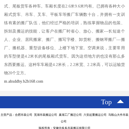
式、尾板货车各种车。车厢长度在2.6米9.6米均有。已拥有各种大小
厢式货车、吊车、叉车、平板车等搬厂车辆数十台，并拥有一支训
练有素的搬厂队伍，他们经过严格的培训，熟练掌握物品的包装、
拆卸及搬运的技能，让客户在搬厂时省心、放心。搬家---长短途个
人、企业、居民搬家、搬厂、搬写字楼、卸货柜、搬钢琴搬厂---搬
厂、搬机器、重型设备移位、上楼下地下室。空调来说，主要常用
的车型便是4.2米长的尾板厢式货车。因为这些地方的也没有那么多
东西要搬运。这种车车厢是4.2米长，2.2米宽、2.2米高，可以运输货
物20个立方。
m.ahxddby.b2b168.com
Top
主营产品：合肥吊装公司 芜湖吊装搬运公司 巢湖工厂搬迁公司 六安起重搬运公司 马鞍山大件吊装
公司
版权所有：安徽信多多吊装搬运有限公司