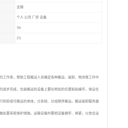
全国
个人 公司 厂房 设备
50t
25t
的工作表，帮助工程搬运人员确定各种搬运、装卸、物流等工作中
的逐步完成，包装搬运的设备上要在明显的位置粘贴编号，保证在
行拆卸成可搬运的单体，分系统、分组顺序搬运。搬运装卸服务器
触处要采取保护措施。运输设备时要把设备捆牢、绑紧，以免在运