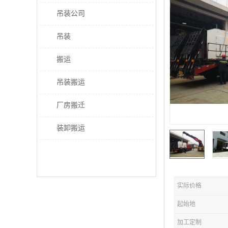
吊装公司
吊装
搬运
吊装搬运
厂房搬迁
装卸搬运
实际价格
起始地
加工定制