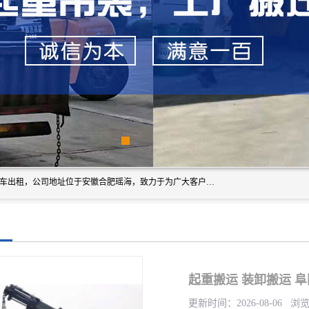
安徽信多多吊装搬运有限公司，主营吊装搬运,工厂搬迁，叉车出租，公司地址位于安徽合肥瑶海，致力于为广大客户提供优质的产品/服务，如果您对我公司的产品服务感兴趣，请联系[安徽信多多吊装搬运有限公司]，期待您的来电。
起重搬运 装卸搬运 
更新时间：2026-08-06 浏