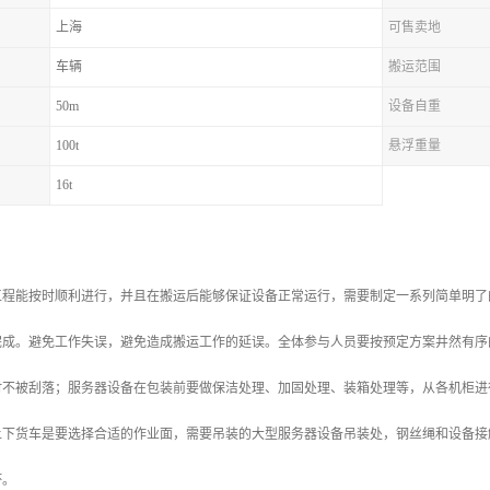
上海
可售卖地
车辆
搬运范围
50m
设备自重
100t
悬浮重量
16t
工程能按时顺利进行，并且在搬运后能够保证设备正常运行，需要制定一系列简单明了
完成。避免工作失误，避免造成搬运工作的延误。全体参与人员要按预定方案井然有序
时不被刮落；服务器设备在包装前要做保洁处理、加固处理、装箱处理等，从各机柜进
上下货车是要选择合适的作业面，需要吊装的大型服务器设备吊装处，钢丝绳和设备接
坏。