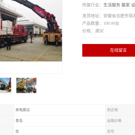
所属行业：
生活服务
搬家
发货地址：安徽省合肥市瑶
产品数量：100.00台
价格：
面议
在线留言
来电面议
到达地
青岛
运输价格
否
货号