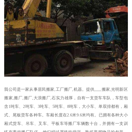
我公司是一家从事居民搬家,工厂搬厂,机器。提供,,,,,,搬家,光明新区
搬家,搬厂,搬厂,大浪搬厂,石实力雄厚，自有一支货车车队，车型包
含1吨车、2吨车、3吨车、5吨车、8吨车，大小车、单双排都有，厢
式、尾板货车各种车。车厢长度在2.6米9.6米均有。已拥有各种大小
厢式货车、吊车、叉车、平板车等搬厂车辆数十台，并拥有一支训
练有素的搬厂队伍，他们经过严格的培训，熟练掌握物品的包装、