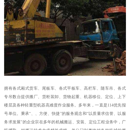
拥有各式厢式货车、尾板车、各式平板车、高栏车、随车吊、各式
专吊数台提供搬厂、货柜装卸、货物起重、机器移位、定位、上下
楼层及各种轻重型机器高难度作业服务。多年来，一直是114优先报
号单位。秉承“、、方便、快捷”的服务观念和“以质量求信誉、以服
务求发展”的企业宗在多年的机械搬运、安装、定位工程业务中，广