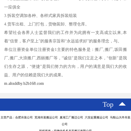
一应俱全
3.拆装空调加各种、各样式家具拆装组装
4.货车出租、上门打包，货物装卸、整理仓库。
希望社会各界人士监督我们的工作并为此拥有一支高成立以来,本
着“信誉，客户至上”的服务宗旨和“永远追求好”的服务理念，与。
单位注册资金单位注册资金1主要的特色服务是：搬厂,搬厂,坂田搬
厂,搬厂,大浪搬厂,西丽搬厂等，“诚信”是我们立足之本，“创新”是我
们生存之源，“便捷”是我们努力的方向，用户的满意是我们大的收
益、用户的信赖是我们大的成果。
m.ahxddby.b2b168.com
Top
主营产品：合肥吊装公司 芜湖吊装搬运公司 巢湖工厂搬迁公司 六安起重搬运公司 马鞍山大件吊装
公司
版权所有：安徽信多多吊装搬运有限公司