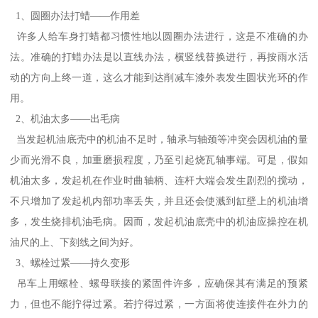
1、圆圈办法打蜡——作用差
许多人给车身打蜡都习惯性地以圆圈办法进行，这是不准确的办
法。准确的打蜡办法是以直线办法，横竖线替换进行，再按雨水活
动的方向上终一道，这么才能到达削减车漆外表发生圆状光环的作
用。
2、机油太多——出毛病
当发起机油底壳中的机油不足时，轴承与轴颈等冲突会因机油的量
少而光滑不良，加重磨损程度，乃至引起烧瓦轴事端。可是，假如
机油太多，发起机在作业时曲轴柄、连杆大端会发生剧烈的搅动，
不只增加了发起机内部功率丢失，并且还会使溅到缸壁上的机油增
多，发生烧排机油毛病。因而，发起机油底壳中的机油应操控在机
油尺的上、下刻线之间为好。
3、螺栓过紧——持久变形
吊车上用螺栓、螺母联接的紧固件许多，应确保其有满足的预紧
力，但也不能拧得过紧。若拧得过紧，一方面将使连接件在外力的