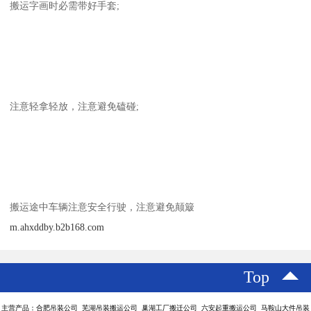
搬运字画时必需带好手套;
注意轻拿轻放，注意避免磕碰;
搬运途中车辆注意安全行驶，注意避免颠簸
m.ahxddby.b2b168.com
Top
主营产品：合肥吊装公司 芜湖吊装搬运公司 巢湖工厂搬迁公司 六安起重搬运公司 马鞍山大件吊装