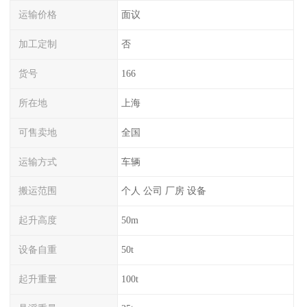
运输价格
面议
加工定制
否
货号
166
所在地
上海
可售卖地
全国
运输方式
车辆
搬运范围
个人 公司 厂房 设备
起升高度
50m
设备自重
50t
起升重量
100t