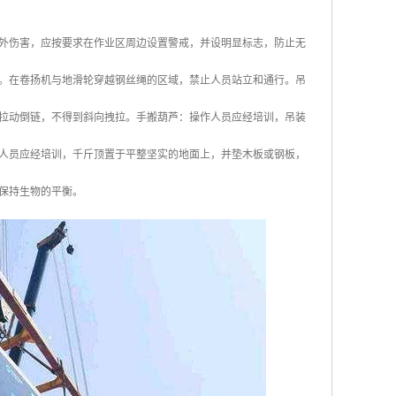
外伤害，应按要求在作业区周边设置警戒，并设明显标志，防止无
。在卷扬机与地滑轮穿越钢丝绳的区域，禁止人员站立和通行。吊
拉动倒链，不得到斜向拽拉。手搬葫芦：操作人员应经培训，吊装
人员应经培训，千斤顶置于平整坚实的地面上，并垫木板或钢板，
保持生物的平衡。