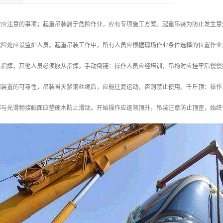
时应注意的事项；起重吊装属于危险作业，应有专项施工方案。起重吊装为防止发生意
危险处应设监护人员。起重吊装工作中，所有人员应根据现场作业条件选择的位置作业
人指挥，其他人员必须服从指挥。手动倒链：操作人员应经培训，吊物时应挂牢后慢慢
钳装置的可靠性，吊装当夹紧钢丝绳后，应能往复运动，否则禁止使用。千斤顶：操作
部与光滑物接触面应垫硬木防止滑动。开始操作应逐渐顶升，吊装注意防止顶歪，始终