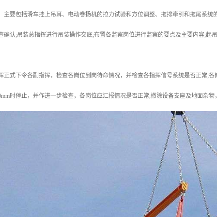
接：主要包括滑车挂上吊耳、电动卷扬机的拉力试验和方位调整、拖排牵引和拖尾系统
查确认;吊装总指挥进行吊装操作交底;布置各监察岗位进行监察的要点及主要内容;起
挥正式下令各副指挥，检查各岗位到岗待命情况，并检查各指挥信号系统是否正常;各
800mm时停止，并作进一步检查，各岗位应汇报情况是否正常;撤除设备支座及地面杂物，继