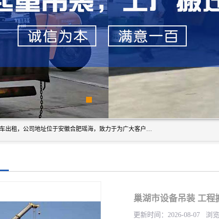
安徽信多多吊装搬运有限公司，主营吊装搬运,工厂搬迁，叉车出租，公司地址位于安徽合肥瑶海，致力于为广大客户提供优质的产品/服务，如果您对我公司的产品服务感兴趣，请联系[安徽信多多吊装搬运有限公司]，期待您的来电。
巢湖市设备吊装 工程
更新时间：2026-08-07 浏