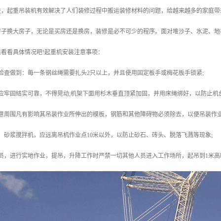
益，起重吊装机有效解决了人们装修过程中搬运装修材料的问题，给越来越多的家庭带
房子换大房子，无论是买房还是换房，装修是必不可少的程序。面对堆沙子、水泥、地
看看具体情况吧!起重机安装注意事项：
检查做到：每一条钢丝绳需要扎头2只以上，并且使用固定板手或梅花板手锁紧;
应牢固结实可靠，不得晃动;机架下面用杉木垂直顶紧加固，并用床绳绑好，以防止机
意周围凡有影响其吊装作业所伸出的模板，钢筋和其他障碍物必须除去，以便吊装作业
、砂浆搅拌机，应远离吊机作业点10米以外，以防止砂石、砖头、脱落飞溅等现象;
人员，进行实地作业，提吊，升降工作时严禁一切其他人员进入工作场所，起吊到1米