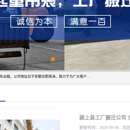
安徽信多多吊装搬运有限公司，主营吊装搬运,工厂搬迁，叉车出租，公司地址位于安徽合肥瑶海，致力于为广大客户提供优质的产品/服务，如果您对我公司的产品服务感兴趣，请联系[安徽信多多吊装搬运有限公司]，期待您的来电。
颍上县工厂搬迁公司 
更新时间：2026-08-08 浏