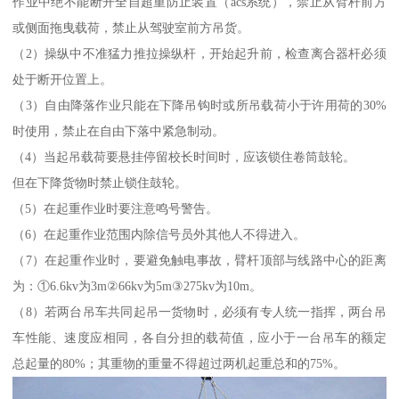
作业中绝不能断开全自超重防止装置（acs系统），禁止从臂杆前方
或侧面拖曳载荷，禁止从驾驶室前方吊货。
（2）操纵中不准猛力推拉操纵杆，开始起升前，检查离合器杆必须
处于断开位置上。
（3）自由降落作业只能在下降吊钩时或所吊载荷小于许用荷的30%
时使用，禁止在自由下落中紧急制动。
（4）当起吊载荷要悬挂停留校长时间时，应该锁住卷筒鼓轮。
但在下降货物时禁止锁住鼓轮。
（5）在起重作业时要注意鸣号警告。
（6）在起重作业范围内除信号员外其他人不得进入。
（7）在起重作业时，要避免触电事故，臂杆顶部与线路中心的距离
为：①6.6kv为3m②66kv为5m③275kv为10m。
（8）若两台吊车共同起吊一货物时，必须有专人统一指挥，两台吊
车性能、速度应相同，各自分担的载荷值，应小于一台吊车的额定
总起量的80%；其重物的重量不得超过两机起重总和的75%。