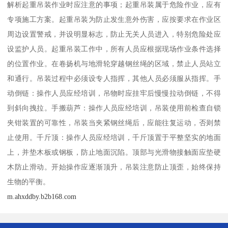
解析起重吊装作业时应注意的事项；起重吊装属于危险作业，应有
专项施工方案。起重吊装为防止发生意外伤害，应按要求在作业区
周边设置警戒，并设明显标志，防止无关人员进入，特别危险处应
设监护人员。起重吊装工作中，所有人员应根据现场作业条件选择
的位置作业。在卷扬机与地滑轮穿越钢丝绳的区域，禁止人员站立
和通行。吊装过程中必须设专人指挥，其他人员必须服从指挥。手
动倒链：操作人员应经培训，吊物时应挂牢后慢慢拉动倒链，不得
到斜向拽拉。手搬葫芦：操作人员应经培训，吊装使用前检查自锁
夹钳装置的可靠性，吊装当夹紧钢丝绳后，应能往复运动，否则禁
止使用。千斤顶：操作人员应经培训，千斤顶置于平整坚实的地面
上，并垫木板或钢板，防止地面沉陷。顶部与光滑物接触面应垫硬
木防止滑动。开始操作应逐渐顶升，吊装注意防止顶歪，始终保持
生物的平衡。
m.ahxddby.b2b168.com