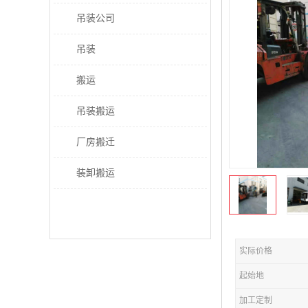
吊装公司
吊装
搬运
吊装搬运
厂房搬迁
装卸搬运
实际价格
起始地
加工定制