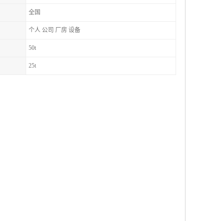
全国
个人 公司 厂房 设备
50t
25t