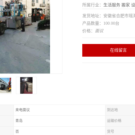
所属行业：
生活服务
搬家
发货地址：安徽省合肥市瑶
产品数量：100.00台
价格：
面议
在线留言
来电面议
到达地
青岛
运输价格
否
货号