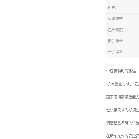
所在地
运输方式
起升高度
起升重量
举升重量
带包装箱时的搬运
.机床重量约6吨，
起吊用绳索承重能力
包装箱尺寸为必须
调整起重吊绳的位
在铲车允许的安全