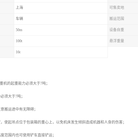
上海
可售卖地
车辆
搬运范围
50m
设备自重
100t
悬浮重量
16t
：
起重机的起重能力必须大于7吨；
必须大于7吨；
注意搬运途中有无障碍；
置，使起吊点位于包装箱的重心上，以免机床发生倾斜造成机器和人身的伤害；
高度范围内也可使用铲车直接铲运；