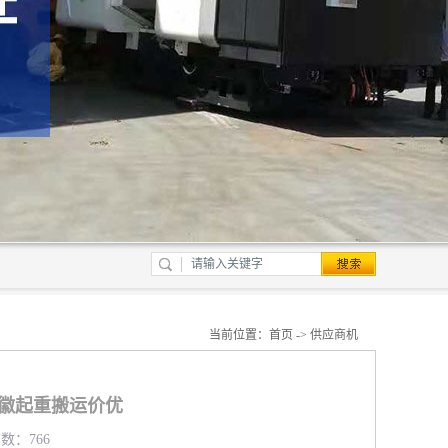
当前位置：
首页
->
供应商机
安徽起重搬运价优
览数：766