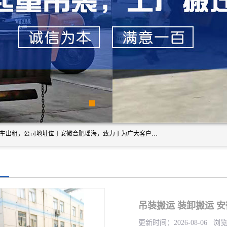
安徽信多多吊装搬运有限公司，主营吊装搬运,工厂搬迁，叉车出租，公司地址位于安徽合肥瑶海，致力于为广大客户提供优质的产品/服务，如果您对我公司的产品服务感兴趣，请联系[安徽信多多吊装搬运有限公司]，期待您的来电。
吊装搬运 装卸搬运 
更新时间：2026-08-06 浏