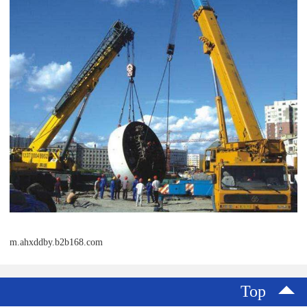
m.ahxddby.b2b168.com
Top