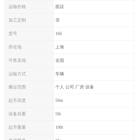
运输价格
面议
加工定制
否
货号
166
所在地
上海
可售卖地
全国
运输方式
车辆
搬运范围
个人 公司 厂房 设备
起升高度
50m
设备自重
50t
起升重量
100t