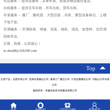
托运服务 -- 提供运服务，从事长途、短途货物运输往返运。
出租服务 -- 提供叉车出租，吊车出租。货车出租。
吊装服务 -- 搬厂、搬机器、大型仪器，吊装、重型设备移位、上楼
下地下室。
空调服务 -- 空调拆装、维修、安装、移机、清洗、加雪种、旧空调
回收等业。
正规，快捷，让您放心！
m.ahxddby.b2b168.com
Top
主营产品：合肥吊装公司 芜湖吊装搬运公司 巢湖工厂搬迁公司 六安起重搬运公司 马鞍山大件吊装
公司
版权所有：安徽信多多吊装搬运有限公司
首页
在线QQ
15956525466
在线留言