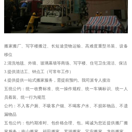
搬家搬厂、写字楼搬迁、长短途货物运输、高难度重型吊装、设备
移位
2.清洗地毯、外墙、玻璃幕墙等商场、写字楼、住宅卫生清洁、保洁
3.提供清洁工、钟点工（可常年工作）
4.提供提供一站式搬家服务，需提前预约。我司派专人接洽
五统公约：统一收费标准、统一操作规程、统一车辆标识、统一人
员着装、统一行为规范
公约：不入客户厕、不吸客户烟、不喝客户水、不损坏物品、不遗
漏物品
五包公约：包约期准时、包价格合理、包。竭诚为您近提供搬厂搬
家服务：南山搬家、福田搬家、罗湖搬家、宝安搬家、龙岗搬家、