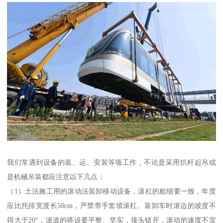
我们常遇到设备的装、运、安装等项工作，不论是采用扒杆起吊或
是机械吊装都应注意以下几点：
（1）土法施工用的滚动法装卸移动设备，滚杠的粗细要一致，年度
应比托排宽度长50cm，严禁带手套填滚杠。装卸车时滚边的坡度不
得大于20°，滚道的搭设要平整、坚实，接头错开，滚动的速度不宜