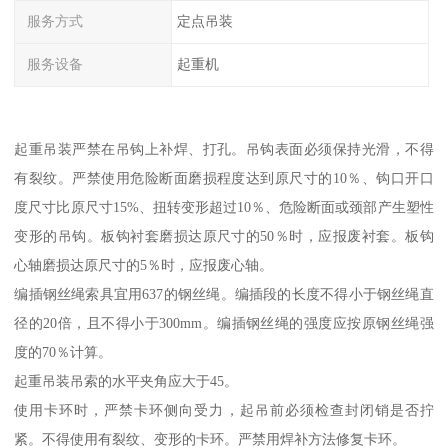
服务方式
定点吊装
服务设备
起重机
起重吊装严禁在吊钩上补焊、打孔。吊钩表面必须保持光滑，不得
有裂纹。严禁使用危险断面磨损程度达到原尺寸的10％、钩口开口
度尺寸比原尺寸15%、扭转变形超过10％、危险断面或颈部产生塑性
变形的吊钩。板钩衬套磨损达原尺寸的50％时，应报废衬套。板钩
心轴磨损达原尺寸的5％时，应报废心轴。
编插钢丝绳索具宜用637的钢丝绳。编插段的长度不得小于钢丝绳直
径的20倍，且不得小于300mm。编插钢丝绳的强度应按原钢丝绳强
度的70％计算。
起重吊装吊索的水平夹角应大于45。
使用卡环时，严禁卡环侧向受力，起吊前必须检查封闭销是否拧
紧。不得使用有裂纹、变形的卡环。严禁用焊补方法修复卡环。