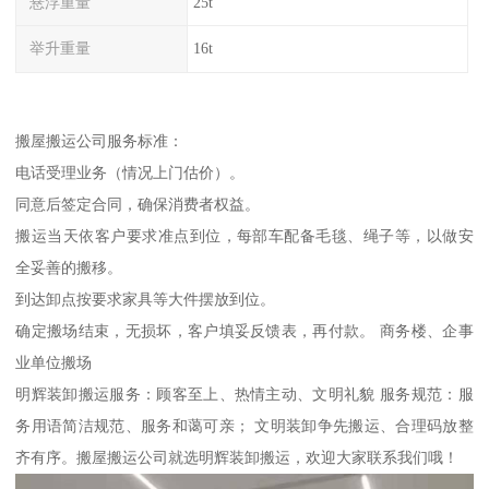
悬浮重量
25t
举升重量
16t
搬屋搬运公司服务标准：
电话受理业务（情况上门估价）。
同意后签定合同，确保消费者权益。
搬运当天依客户要求准点到位，每部车配备毛毯、绳子等，以做安
全妥善的搬移。
到达卸点按要求家具等大件摆放到位。
确定搬场结束，无损坏，客户填妥反馈表，再付款。 商务楼、企事
业单位搬场
明辉装卸搬运服务：顾客至上、热情主动、文明礼貌 服务规范：服
务用语简洁规范、服务和蔼可亲； 文明装卸争先搬运、合理码放整
齐有序。搬屋搬运公司就选明辉装卸搬运，欢迎大家联系我们哦！