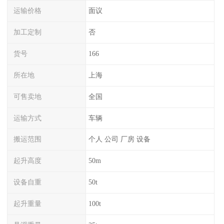
运输价格
面议
加工定制
否
货号
166
所在地
上海
可售卖地
全国
运输方式
车辆
搬运范围
个人 公司 厂房 设备
起升高度
50m
设备自重
50t
起升重量
100t