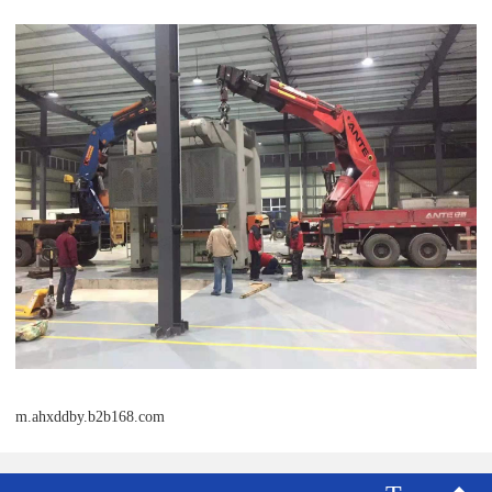
m.ahxddby.b2b168.com