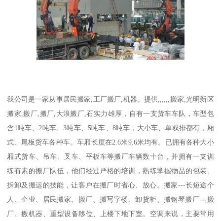
我公司是一家从事居民搬家,工厂搬厂,机器。提供,,,,,,搬家,光明新区
搬家,搬厂,搬厂,大浪搬厂,石实力雄厚，自有一支货车车队，车型包
含1吨车、2吨车、3吨车、5吨车、8吨车，大小车、单双排都有，厢
式、尾板货车各种车。车厢长度在2.6米9.6米均有。已拥有各种大小
厢式货车、吊车、叉车、平板车等搬厂车辆数十台，并拥有一支训
练有素的搬厂队伍，他们经过严格的培训，熟练掌握物品的包装、
拆卸及搬运的技能，让客户在搬厂时省心、放心。搬家---长短途个
人、企业、居民搬家、搬厂、搬写字楼、卸货柜、搬钢琴搬厂---搬
厂、搬机器、重型设备移位、上楼下地下室。空调来说，主要常用