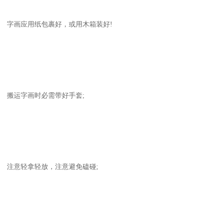
字画应用纸包裹好，或用木箱装好!
搬运字画时必需带好手套;
注意轻拿轻放，注意避免磕碰;