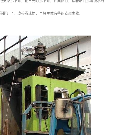
把支架拆下来，把日光灯拆下来，捆成捆行，接着咱们拆解流水线
带断开了，皮带卷成筒，再将主体有些的支架离散。