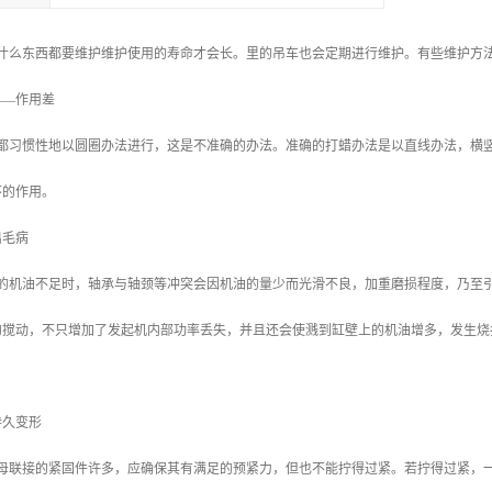
什么东西都要维护维护使用的寿命才会长。里的吊车也会定期进行维护。有些维护方
——作用差
都习惯性地以圆圈办法进行，这是不准确的办法。准确的打蜡办法是以直线办法，横
环的作用。
出毛病
的机油不足时，轴承与轴颈等冲突会因机油的量少而光滑不良，加重磨损程度，乃至
的搅动，不只增加了发起机内部功率丢失，并且还会使溅到缸壁上的机油增多，发生烧
持久变形
母联接的紧固件许多，应确保其有满足的预紧力，但也不能拧得过紧。若拧得过紧，