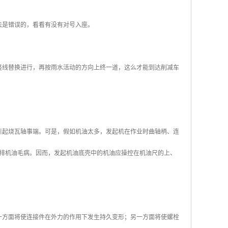
法是错误的，看看有没有对号入座。
竖线替换进行，再按雨水活动的方向上终一道，这么才能到达削减车
引起烧瓦轴事端。可是，假如机油太多，发起机在作业时曲轴柄、连
排机油毛病。因而，发起机油底壳中的机油应操控在机油尺的上、
一方面将使连接件在外力的作用下发生持久变形；另一方面将使螺栓