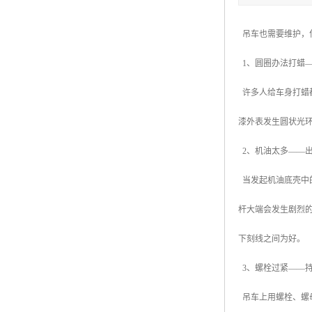
吊车也需要维护，
1、圆圈办法打蜡
许多人给车身打蜡
漆外表发生圆状光
2、机油太多——
当发起机油底壳中
杆大端会发生剧烈
下刻线之间为好。
3、螺栓过紧——
吊车上用螺栓、螺