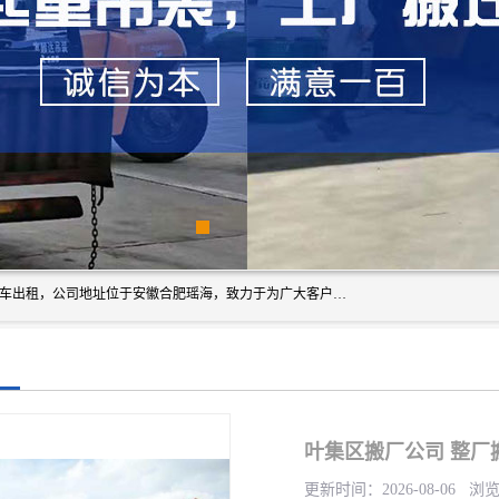
安徽信多多吊装搬运有限公司，主营吊装搬运,工厂搬迁，叉车出租，公司地址位于安徽合肥瑶海，致力于为广大客户提供优质的产品/服务，如果您对我公司的产品服务感兴趣，请联系[安徽信多多吊装搬运有限公司]，期待您的来电。
叶集区搬厂公司 整厂
更新时间：2026-08-06 浏