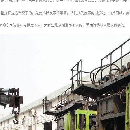
主要是照明的有些，出产时需求灯火，这一有些拆解起来不费事，只要几个支架，咱们
有些拆解是适当费事的，先要拆掉皮带和滚筒，咱们找到皮带的衔接处，抽掉钢丝，皮
小部的东西能够从电梯运下去，大有些是从楼道吊下去的，因而转移取来是很费事的。