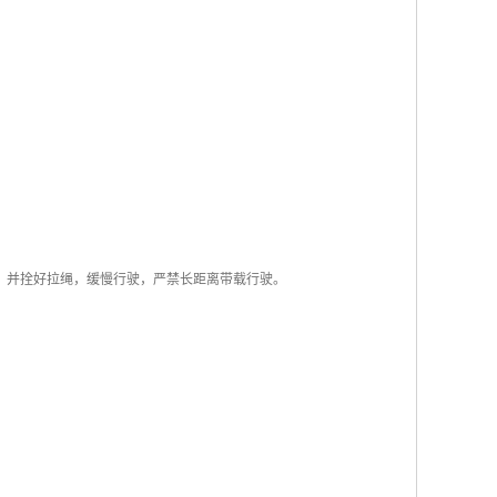
m，并拴好拉绳，缓慢行驶，严禁长距离带载行驶。