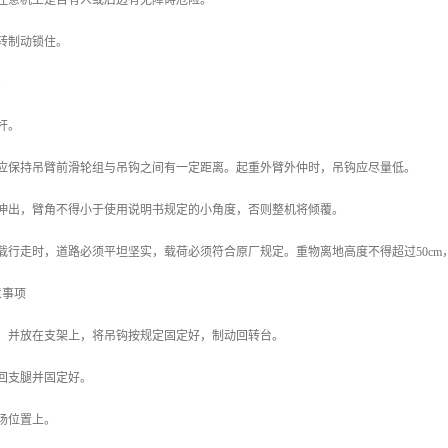
要注意机上是否有人或后边有无障碍危险。
回转制动锁住。
。
杆。
，应保持吊臂前滑轮组与吊钩之间有一定距离。起重外臂外仲时，吊钩应尽量低。
部伸出，臂角不得小于使用说明书规定的小角度，否则整机将倾覆。
载行走时，道路必须平坦坚实，载荷必须符合原厂规定。重物离地高度不得超过50c
意事项
臂，并放在支架上，将吊钩按规定固定好，制动回转台。
收回支腿并固定好。
场位置上。