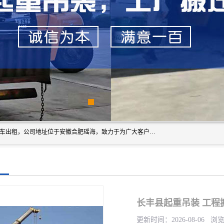
安徽信多多吊装搬运有限公司，主营吊装搬运,工厂搬迁，叉车出租，公司地址位于安徽合肥瑶海，致力于为广大客户提供优质的产品/服务，如果您对我公司的产品服务感兴趣，请联系[安徽信多多吊装搬运有限公司]，期待您的来电。
长丰县起重吊装 工程
更新时间：2026-08-06 浏