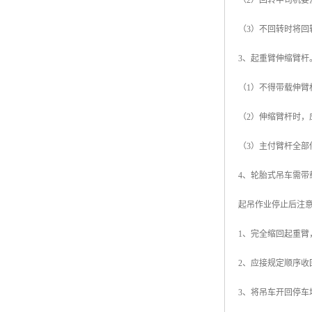
（2）回转中司机
（3）不回转时将
3、起重臂伸缩臂杆
（1）不得带载伸臂
（2）伸缩臂杆时
（3）主付臂杆全
4、轮胎式吊车需带
起吊作业停止后注
1、完全缩回起重
2、应接规定顺序
3、将吊车开回停车