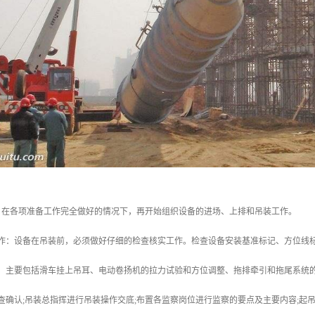
：在各项准备工作完全做好的情况下，再开始组织设备的进场、上排和吊装工作。
工作：设备在吊装前，必须做好仔细的检查核实工作。检查设备安装基准标记、方位线标
接：主要包括滑车挂上吊耳、电动卷扬机的拉力试验和方位调整、拖排牵引和拖尾系统
查确认;吊装总指挥进行吊装操作交底;布置各监察岗位进行监察的要点及主要内容;起