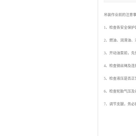
吊装作业前的注意
1、检查各安全保
2、燃油、润滑油
3、开动油泵前，
4、检查钢丝绳及
5、检查液压是否正
6、检查轮胎气压
7、调节支腿，务必