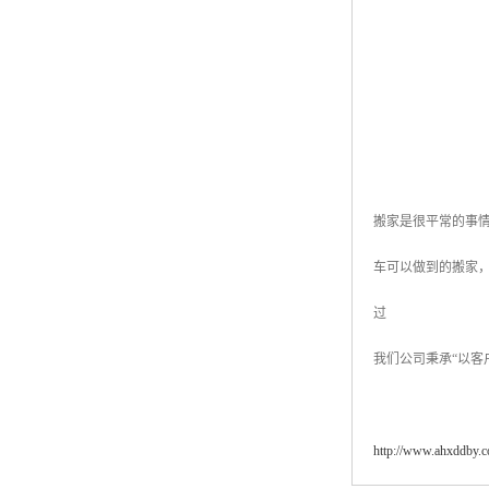
搬家是很平常的事
车可以做到的搬家
过
我们公司秉承“以
http://www.ahxddby.