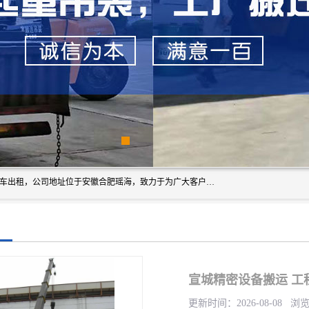
安徽信多多吊装搬运有限公司，主营吊装搬运,工厂搬迁，叉车出租，公司地址位于安徽合肥瑶海，致力于为广大客户提供优质的产品/服务，如果您对我公司的产品服务感兴趣，请联系[安徽信多多吊装搬运有限公司]，期待您的来电。
宣城精密设备搬运 工
更新时间：2026-08-08 浏