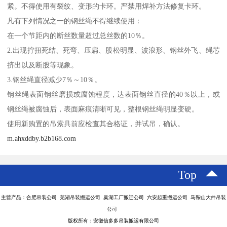
紧。不得使用有裂纹、变形的卡环。严禁用焊补方法修复卡环。
凡有下列情况之一的钢丝绳不得继续使用：
在一个节距内的断丝数量超过总丝数的10％。
2.出现拧扭死结、死弯、压扁、股松明显、波浪形、钢丝外飞、绳芯
挤出以及断股等现象。
3.钢丝绳直径减少7％～10％。
钢丝绳表面钢丝磨损或腐蚀程度，达表面钢丝直径的40％以上，或
钢丝绳被腐蚀后，表面麻痕清晰可见，整根钢丝绳明显变硬。
使用新购置的吊索具前应检查其合格证，并试吊，确认。
m.ahxddby.b2b168.com
Top
主营产品：合肥吊装公司 芜湖吊装搬运公司 巢湖工厂搬迁公司 六安起重搬运公司 马鞍山大件吊装
公司
版权所有：安徽信多多吊装搬运有限公司