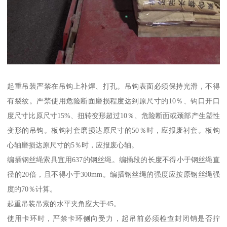
起重吊装严禁在吊钩上补焊、打孔。吊钩表面必须保持光滑，不得
有裂纹。严禁使用危险断面磨损程度达到原尺寸的10％、钩口开口
度尺寸比原尺寸15%、扭转变形超过10％、危险断面或颈部产生塑性
变形的吊钩。板钩衬套磨损达原尺寸的50％时，应报废衬套。板钩
心轴磨损达原尺寸的5％时，应报废心轴。
编插钢丝绳索具宜用637的钢丝绳。编插段的长度不得小于钢丝绳直
径的20倍，且不得小于300mm。编插钢丝绳的强度应按原钢丝绳强
度的70％计算。
起重吊装吊索的水平夹角应大于45。
使用卡环时，严禁卡环侧向受力，起吊前必须检查封闭销是否拧