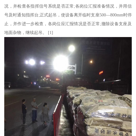
况，并检查各指挥信号系统是否正常;各岗位汇报准备情况，并用信
号及时通知指挥台;正式起吊，使设备离开临时支座500—800mm时停
止，并作进一步检查，各岗位应汇报情况是否正常;撤除设备支座及
地面杂物，继续起吊。 [1]