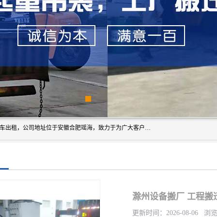
安徽信多多吊装搬运有限公司，主营吊装搬运,工厂搬迁，叉车出租，公司地址位于安徽合肥瑶海，致力于为广大客户提供优质的产品/服务，如果您对我公司的产品服务感兴趣，请联系[安徽信多多吊装搬运有限公司]，期待您的来电。
滁州设备搬厂 工程搬
更新时间：2026-08-06 浏