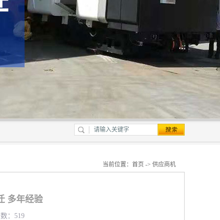
当前位置：
首页
->
供应商机
迁 多年经验
览数：519