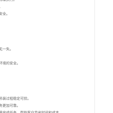
。
安全。
无一失。
环境的安全。
吊装过程稳定可控。
务更加可靠。
量完成任务，帮助客户节省时间和成本。