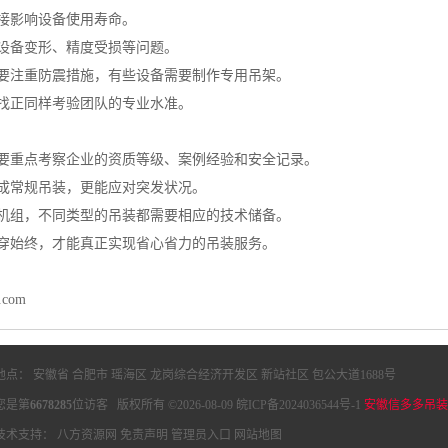
接影响设备使用寿命。
设备变形、精度受损等问题。
要注重防震措施，有些设备需要制作专用吊架。
找正同样考验团队的专业水准。
要重点考察企业的资质等级、案例经验和安全记录。
成常规吊装，更能应对突发状况。
机组，不同类型的吊装都需要相应的技术储备。
穿始终，才能真正实现省心省力的吊装服务。
y.com
地点： 安徽省 合肥市 瑶海区 龙岗综合经济开发区 新站社区 包公大道1688号
您是第
6678285
位访客 版权所有 ©2026-08-09
皖ICP备2024036544号-1
安徽信多多吊装
技术支持：
八方资源网
免责声明
管理员入口
网站地图