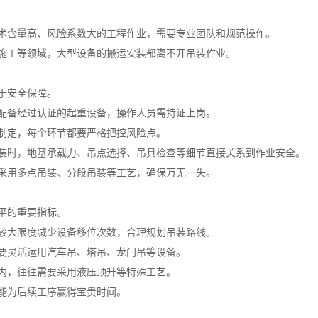
术含量高、风险系数大的工程作业，需要专业团队和规范操作。
施工等领域，大型设备的搬运安装都离不开吊装作业。
于安全保障。
配备经过认证的起重设备，操作人员需持证上岗。
制定，每个环节都要严格把控风险点。
装时，地基承载力、吊点选择、吊具检查等细节直接关系到作业安全。
采用多点吊装、分段吊装等工艺，确保万无一失。
平的重要指标。
较大限度减少设备移位次数，合理规划吊装路线。
要灵活运用汽车吊、塔吊、龙门吊等设备。
内，往往需要采用液压顶升等特殊工艺。
能为后续工序赢得宝贵时间。