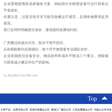
企业需根据预算选择服务方案，例如部分非精密设备可自行拆装以
节省成本。
但要注意，过度压缩开支可能导致搬运不规范，后期维修费用反而
更高。
签订合同时明确责任条款，避免隐性收费或纠纷。
厂房搬迁的成功与否，取决于细节把控。
从前期勘察到后期调试，每个环节都需要专业团队协作。
企业若能抓住设备安全、物流效率和成本平衡这三个重点，便能最
大限度减少搬迁对生产的影响。
m.ahxddby.b2b168.com
Top
主营产品：合肥吊装公司 芜湖吊装搬运公司 巢湖工厂搬迁公司 六安起重搬运公司 马鞍山大件吊装