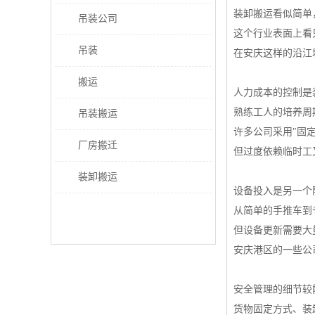
装卸搬运看似简单
吊装公司
这个行业表面上看
吊装
在安庆这样的沿江
搬运
人力成本的控制是
熟练工人的培养周
吊装搬运
许多公司采用"固
厂房搬迁
但过度依赖临时工
装卸搬运
设备投入是另一个
从简单的手推车到
但设备更新需要大
安庆港区的一些公
安全管理的细节较
货物固定方式、装