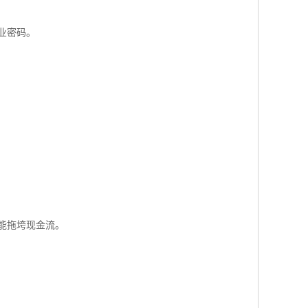
业密码。
能拖垮现金流。