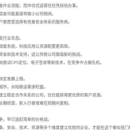
准作业流程，而作坊式运营往往凭经验办事。
偿金可能直接导致小公司倒闭。
户更愿意选择有完善安全体系的服务商。
变行业生态。
调度系统，科技应用让资源配置更高效。
资金和技术支持，这让传统公司面临新的挑战。
始尝试GPS定位、电子签收等新技术，在竞争中占据先机。
决定发展上限。
城市，水陆联运需求旺盛。
建立稳定合作关系的公司，往往能获得更优质的客户资源。
长期经营，新入行者很难在短期内复制。
争，早已追赶简单的价格战。
备、安全、技术、资源等多个维度建立优势的企业，才能在这个看似低门