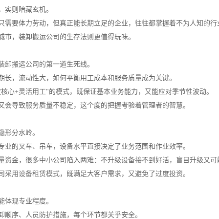
，实则暗藏玄机。
只需要体力劳动，但真正能长期立足的企业，往往都掌握着不为人知的行
城市，装卸搬运公司的生存法则更值得玩味。
装卸搬运公司的第一道生死线。
期长，流动性大，如何平衡用工成本和服务质量成为关键。
定核心+灵活用工"的模式，既保证基本业务能力，又能应对季节性波动。
又会导致服务质量不稳定，这个度的把握考验着管理者的智慧。
隐形分水岭。
专业的叉车、吊车，设备水平直接决定了业务范围和作业效率。
量资金，很多中小公司陷入两难：不升级设备接不到好活，盲目升级又可
司采用设备租赁模式，既满足大客户需求，又避免了过度投资。
能体现专业程度。
卸顺序、人员防护措施，每个环节都关乎安全。