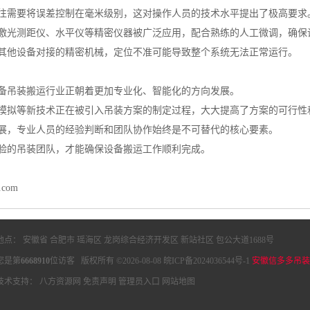
往需要将误差控制在毫米级别，这对操作人员的技术水平提出了极高要求
激光测距仪、水平仪等精密仪器被广泛应用，配合熟练的人工微调，确保
其他设备对接的精密机械，定位不准可能导致整个系统无法正常运行。
备吊装搬运行业正朝着更加专业化、智能化的方向发展。
模拟等新技术正在被引入吊装方案的制定过程，大大提高了方案的可行性
展，专业人员的经验判断和团队协作始终是不可替代的核心要素。
验的吊装团队，才能确保设备搬运工作顺利完成。
y.com
地点： 安徽省 合肥市 瑶海区 龙岗综合经济开发区 新站社区 包公大道1688号
您是第
6668910
位访客 版权所有 ©2026-08-08
皖ICP备2024036544号-1
安徽信多多吊装
技术支持：
八方资源网
免责声明
管理员入口
网站地图