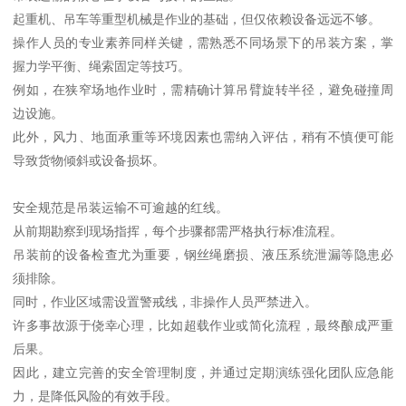
起重机、吊车等重型机械是作业的基础，但仅依赖设备远远不够。
操作人员的专业素养同样关键，需熟悉不同场景下的吊装方案，掌
握力学平衡、绳索固定等技巧。
例如，在狭窄场地作业时，需精确计算吊臂旋转半径，避免碰撞周
边设施。
此外，风力、地面承重等环境因素也需纳入评估，稍有不慎便可能
导致货物倾斜或设备损坏。
安全规范是吊装运输不可逾越的红线。
从前期勘察到现场指挥，每个步骤都需严格执行标准流程。
吊装前的设备检查尤为重要，钢丝绳磨损、液压系统泄漏等隐患必
须排除。
同时，作业区域需设置警戒线，非操作人员严禁进入。
许多事故源于侥幸心理，比如超载作业或简化流程，最终酿成严重
后果。
因此，建立完善的安全管理制度，并通过定期演练强化团队应急能
力，是降低风险的有效手段。