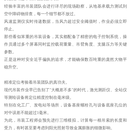
经验丰富的吊装团队会进行详尽的现场勘察，从地基承载力测试到
空中障碍物排查，每一个细节都不放过。
风速监测仪实时传递数据，当风力超过安全阈值时，作业必须立即
停止。
那些看似笨重的吊装设备，其实都配备了精密的电子控制系统，操
作员通过多个屏幕同时监控载荷重量、吊臂角度、支腿压力等关键
参数。
正是这种对安全近乎偏执的追求，才能确保数百吨重的庞然大物平
稳升空。
精准定位考验着吊装团队的真功夫。
现代吊装作业早已告别了"大概差不多"的时代，激光测距仪、全站仪
等测绘设备将定位精度控制在毫米级。
特别在化工厂、发电站等场所，设备基座螺栓孔与设备底座孔位的
对中误差不能超过1毫米。
为此，吊装工程师会预先进行三维模拟，计算每一根吊索的长度和
受力，有时甚至要考虑到阳光照射导致金属膨胀的细微影响。