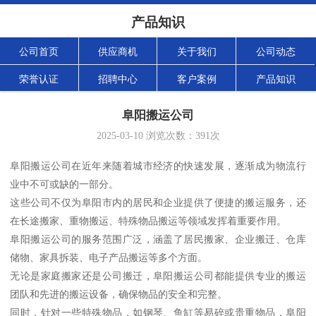
产品知识
公司首页
供应商机
关于我们
公司动态
荣誉认证
招聘中心
客户案例
产品知识
阜阳搬运公司
2025-03-10
浏览次数：
391
次
阜阳搬运公司在近年来随着城市经济的快速发展，逐渐成为物流行
业中不可或缺的一部分。
这些公司不仅为阜阳市内的居民和企业提供了便捷的搬运服务，还
在长途搬家、重物搬运、特殊物品搬运等领域发挥着重要作用。
阜阳搬运公司的服务范围广泛，涵盖了居民搬家、企业搬迁、仓库
储物、家具拆装、电子产品搬运等多个方面。
无论是家庭搬家还是公司搬迁，阜阳搬运公司都能提供专业的搬运
团队和先进的搬运设备，确保物品的安全和完整。
同时，针对一些特殊物品，如钢琴、鱼缸等易碎或贵重物品，阜阳