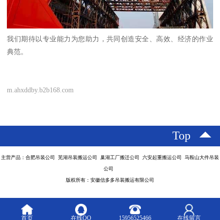
我们期待以专业能力为您助力，共同创造安全、高效、经济的作业
典范。
m.ahxddby.b2b168.com
Top
主营产品：合肥吊装公司 芜湖吊装搬运公司 巢湖工厂搬迁公司 六安起重搬运公司 马鞍山大件吊装
公司
版权所有：安徽信多多吊装搬运有限公司
首页
在线QQ
15956525466
在线留言